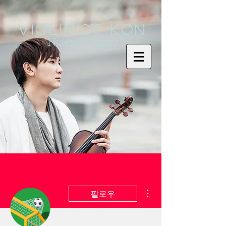
Violinist KoN
Nuevo Gypsy
더보기
팔로우