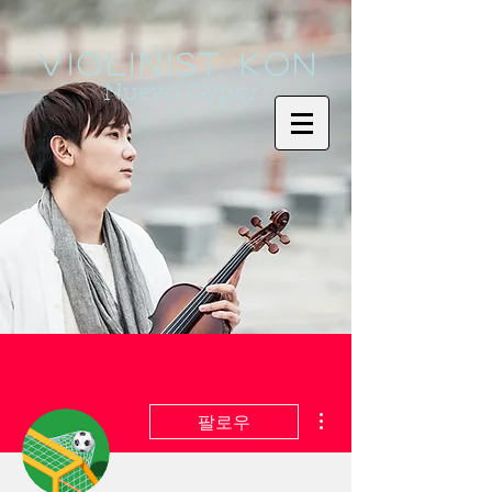
Violinist KoN
Nuevo Gypsy
더보기
팔로우