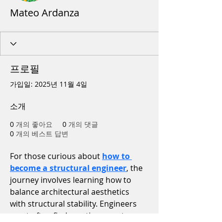
Mateo Ardanza
프로필
가입일: 2025년 11월 4일
소개
0
개의 좋아요
0
개의 댓글
0
개의 베스트 답변
For those curious about 
how to 
become a structural engineer
, the 
journey involves learning how to 
balance architectural aesthetics 
with structural stability. Engineers 
must often find creative ways to 