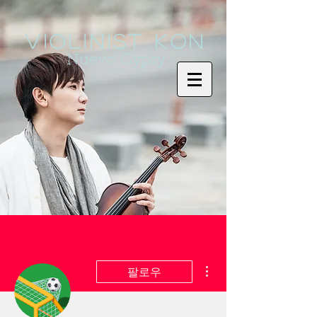
Violinist KoN
Nuevo Gypsy
더보기
팔로우