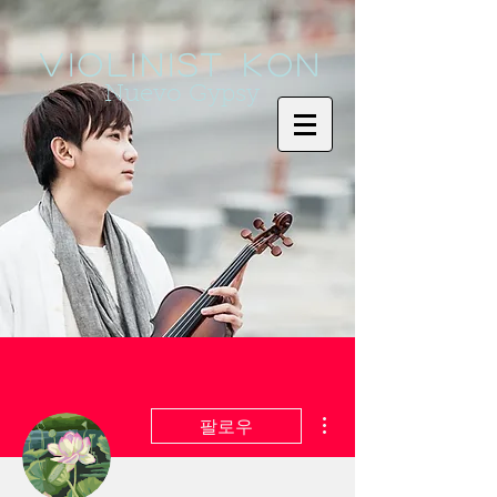
Violinist KoN
Nuevo Gypsy
더보기
팔로우