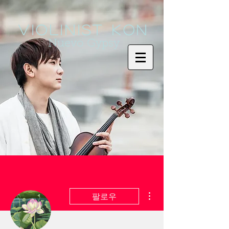
Violinist KoN
Nuevo Gypsy
더보기
팔로우