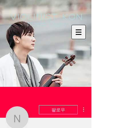
Violinist KoN
Nuevo Gypsy
더보기
팔로우
newsfodeskpeterty