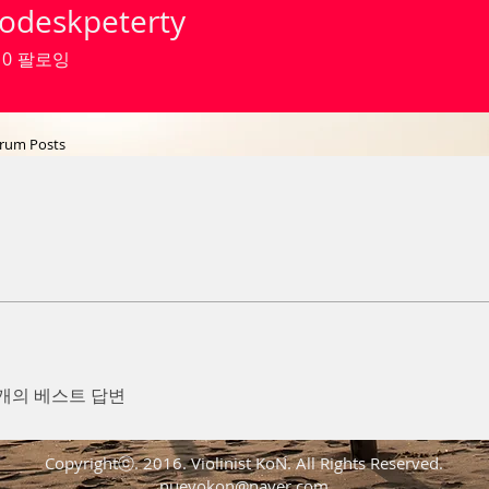
odeskpeterty
skpeterty
0
팔로잉
rum Posts
개의 베스트 답변
Copyrightⓒ. 2016. Violinist KoN. All Rights Reserved.
nuevokon@naver.com