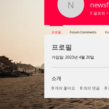
newsf
newsfode
0
팔로워
프로필
Forum Comments
Fo
프로필
가입일: 2023년 4월 20일
소개
0
개의 좋아요
0
개의 댓글
0