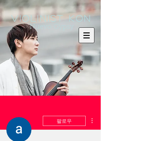
Violinist KoN
Nuevo Gypsy
더보기
팔로우