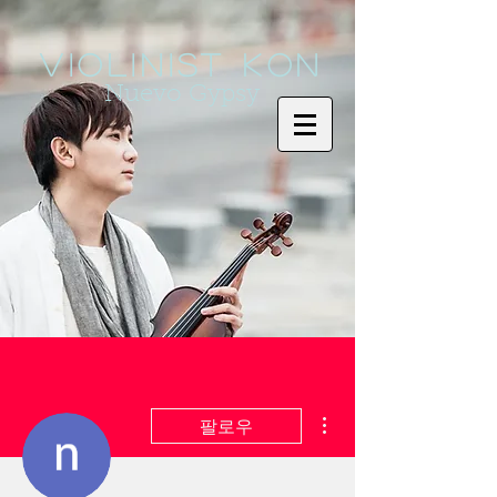
Violinist KoN
Nuevo Gypsy
더보기
팔로우