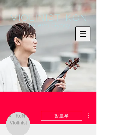
Violinist KoN
Nuevo Gypsy
더보기
팔로우