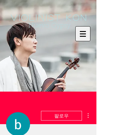
Violinist KoN
Nuevo Gypsy
더보기
팔로우