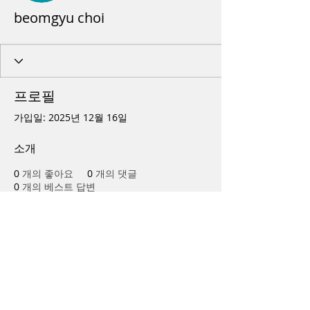
beomgyu choi
프로필
가입일: 2025년 12월 16일
소개
0
개의 좋아요
0
개의 댓글
0
개의 베스트 답변
The 
Year 7 PSHE
 course at UNICCM 
supports students in developing 
healthy habits. Lessons explore 
physical health and wellbeing. 
UNICCM encourages responsible 
choices. Learners build awareness 