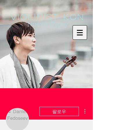
Violinist KoN
Nuevo Gypsy
더보기
팔로우