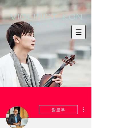
Violinist KoN
Nuevo Gypsy
더보기
팔로우