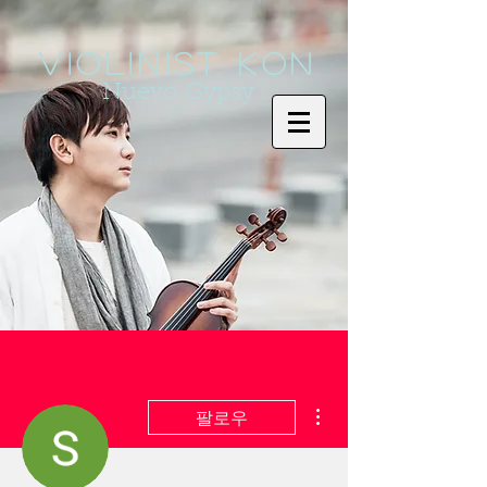
Violinist KoN
Nuevo Gypsy
더보기
팔로우