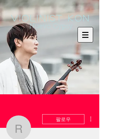
Violinist KoN
Nuevo Gypsy
더보기
팔로우
rovasiw283