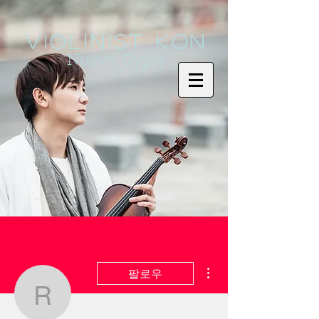
Violinist KoN
Nuevo Gypsy
더보기
팔로우
rovasiw283