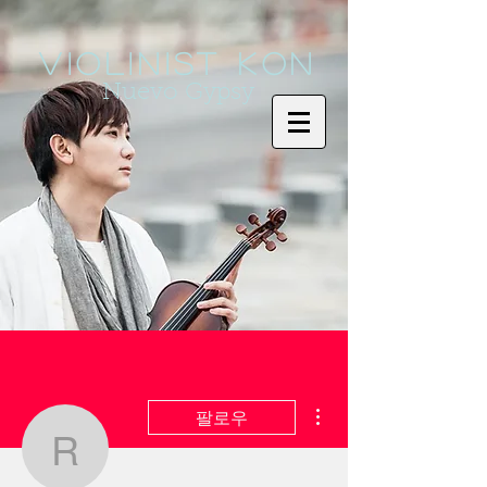
Violinist KoN
Nuevo Gypsy
더보기
팔로우
rovasiw283